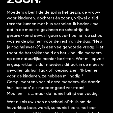
zoon.
100% OutbackClub
Gratis kennismaking
Algemene voorwaarden
Moeders u bent de de spil in het gezin, de vrouw
Klachtenregeling
waar kinderen, dochters èn zoons, vrijwel altijd
terecht kunnen met hun verhalen. Ik bedenk me
dat in de meeste gezinnen na schooltijd de
gesprekken steevast gaan over hoe het op school
was en de plannen voor de rest van de dag. “Heb
je nog huiswerk?”, is een veelgehoorde vraag. Het
toont de betrokkenheid op het kind, die moeders
op een natuurlijke manier bezitten. Wat mij opvalt
in gesprekken is dat moeders dit ook in de meeste
gevallen als hun taak of roeping zien. “Ik ben er
voor de kinderen, ze hebben mij nodig!”
Complimenten voor al deze moeders, die daarin
hun ‘beroep’ als moeder goed verstaan!
Mooi en fijn, … maar dat is niet altijd eenvoudig.
Wat nu als uw zoon op school of thuis om de
haverklap boos wordt, soms niet eens met een