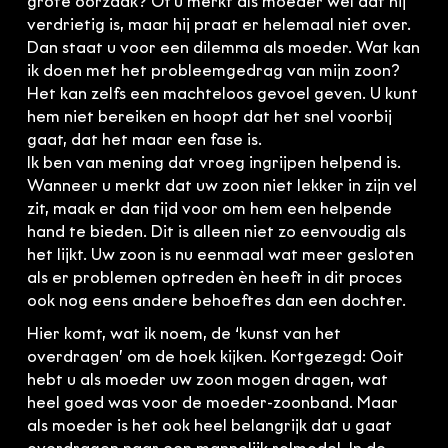
grote oorzaak? Of u merkt als moeder wel dat hij
verdrietig is, maar hij praat er helemaal niet over.
Dan staat u voor een dilemma als moeder. Wat kan
ik doen met het probleemgedrag van mijn zoon?
Het kan zelfs een machteloos gevoel geven. U kunt
hem niet bereiken en hoopt dat het snel voorbij
gaat, dat het maar een fase is.
Ik ben van mening dat vroeg ingrijpen helpend is.
Wanneer u merkt dat uw zoon niet lekker in zijn vel
zit, maak er dan tijd voor om hem een helpende
hand te bieden. Dit is alleen niet zo eenvoudig als
het lijkt. Uw zoon is nu eenmaal wat meer gesloten
als er problemen optreden èn heeft in dit proces
ook nog eens andere behoeftes dan een dochter.
Hier komt, wat ik noem, de ‘kunst van het
overdragen’ om de hoek kijken. Kortgezegd: Ooit
hebt u als moeder uw zoon mogen dragen, wat
heel goed was voor de moeder-zoonband. Maar
als moeder is het ook heel belangrijk dat u gaat