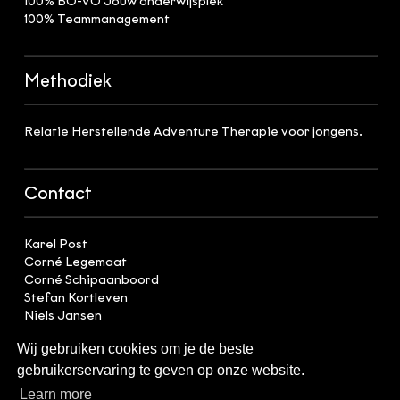
100% BO-VO Jouw onderwijsplek
100% Teammanagement
Methodiek
Relatie Herstellende Adventure Therapie voor jongens.
Contact
Karel Post
Corné Legemaat
Corné Schipaanboord
Stefan Kortleven
Niels Jansen
Daniel Hillebrand
Wij gebruiken cookies om je de beste
Joost Stegink
Ard-Jan Kaan
gebruikerservaring te geven op onze website.
Jorrit de Groot
Learn more