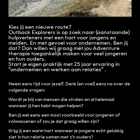
100% OutbackClub
Gratis kennismaking
Algemene voorwaarden
Klachtenregeling
Kies jij een nieuwe route?
Outback Explorers is op zoek naar (aanstaande)
hulpverleners met een hart voor jongens en
meiden. En met gevoel voor ondernemen. Ben jij
dat? Dan willen wij graag mét jou Adventure
therapie toegankelijk maken voor veel jongeren
en hun ouders.
Start je eigen praktijk met 25 jaar ervaring in
"ondernemen en werken aan relaties" .
Neem eens tijd voor jezelf. Denk (en voel) eens na over de
volgende vragen:
Wordt je blij van mensen die stralen en al helemaal
wanneer jij hen hebt mogen helpen?
Ben jij wel eens een mooi voorbeeld voor jongeren of
volwassenen of zou je dat graag willen zijn?
Krijg jij een warm hart wanneer je jongere echt gelukkig
ziet in hun relatie samen met z'n ouders?